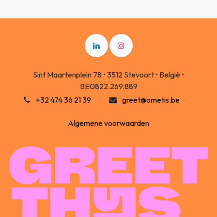
Sint Maartenplein 78 • 3512 Stevoort • België •
BE0822.269.889
+32 474 36 21 39
greet@ometis.be
Algemene voorwaarden